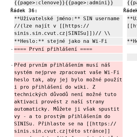
{{page>:
clenove}}{{page>:
admini}}
{{p
Řádek 36:
Řáde
**Uživatelské jméno:** SIN username
**U
//(lze najít v [[https://
[[h
sinis.sin.cvut.cz|SINISu]])//
\\
**Heslo:** stejné jako na Wi-Fi
**H
-
==== První přihlášení ====
-
Před prvním přihlášením musí náš
systém nejprve zpracovat vaše Wi-Fi
heslo tak, aby jej bylo možné použít
i pro přihlášení do wiki. Z
technických důvodů není možné tuto
aktivaci provést z naší strany
automaticky. Můžete ji však spustit
vy - a to prostým přihlášením do
SINISu. Přihlaste se na [[https://
sinis.sin.cvut.cz|této stránce]]