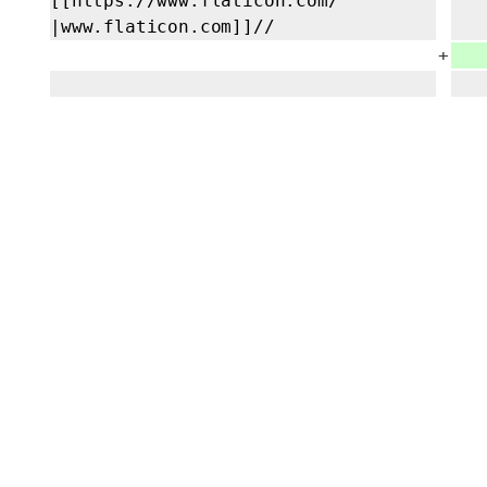
[[https://
www.flaticon.com/
|www.flaticon.com]]//
+