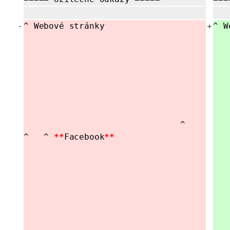
-
^ Webové stránky
+
^ W
^
^
^
**
Facebook
**