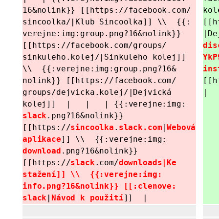
16&
nolink}} [[https://
facebook.com/
kol
sincoolka/
|Klub Sincoolka]] \\ {{:
[[h
verejne:
img:
group.png?
16&
nolink}}
|De
[[https://
facebook.com/
groups/
dis
sinkuleho.kolej/
|Sinkuleho kolej]]
YkP
\\ {{:
verejne:
img:
group.png?
16&
ins
nolink}} [[https://
facebook.com/
[[h
groups/
dejvicka.kolej/
|Dejvická
|
kolej]]
|
|
| {{:
verejne:
img:
slack
.png?
16&
nolink}}
[[https://
sincoolka
.
slack.com
|
Webová
aplikace
]] \\
{{:
verejne:
img:
download
.png?
16&
nolink}}
[[https://
slack
.com/
downloads|Ke
stažení]] \\ {{:
verejne:
img:
info.png?
16&
nolink}} [[:
clenove:
slack
|
Návod k použití
]] |