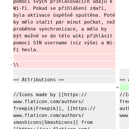
pomocí svých přihlašovacích údajů k
Wi-Fi. Pokud se přihlášení zdaří,
byla aktivace úspěšně spuštěna. Poté
by mělo stačit pár minut počkat, než
proběhne synchronizace,
a mělo by
být možné se do této wiki přihlásit
pomocí SIN username (viz výše) a Wi-
Fi hesla.
-
-
\\
== Attributions ==
== 
+
//Icons made by [[https://
//I
www.flaticon.com/
authors/
fre
freepik|Freepik]],
[[https://
aut
www.flaticon.com/
authors/
www
smashicons|Smashicons]] from