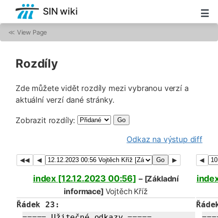
SIN wiki
≪
View Page
Rozdíly
Zde můžete vidět rozdíly mezi vybranou verzí a
aktuální verzí dané stránky.
Zobrazit rozdíly:
Go
Odkaz na výstup diff
Go
index [12.12.2023 00:56]
index
– [Základní
informace]
Vojtěch Kříž
Řádek 23:
Řáde
===== Užitečné odkazy =====
===