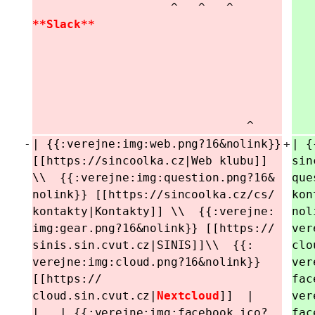
^
^
^
**Slack**
^
-
| {{:
verejne:
img:
web.png?
16&
nolink}}
+
| {
[[https://
sincoolka.cz|Web klubu]]
sin
\\ {{:
verejne:
img:
question.png?
16&
que
nolink}} [[https://
sincoolka.cz/
cs/
kon
kontakty|Kontakty]] \\ {{:
verejne:
nol
img:
gear.png?
16&
nolink}} [[https://
ver
sinis.sin.cvut.cz|SINIS]]\\
{{:
clo
verejne:
img:
cloud.png?
16&
nolink}}
ver
[[https://
fac
cloud.sin.cvut.cz|
Nextcloud
]] |
ver
|
| {{:
verejne:
img:
facebook.ico?
fac