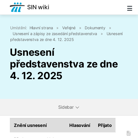
SIN wiki
Umístění:
Hlavní strana
»
Veřejné
»
Dokumenty
»
Usnesení a zápisy ze zasedání představenstva
»
Usnesení
představenstva ze dne 4. 12. 2025
Usnesení
představenstva ze dne
4. 12. 2025
Sidebar
Znění usnesení
Hlasování
Přijato