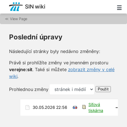
SIN wiki
≪
View Page
Poslední úpravy
Následující stránky byly nedávno změněny:
Právě si prohlížíte změny ve jmenném prostoru
verejne:sit
. Také si můžete
zobrazit změny v celé
wiki
.
Prohlednou změny
Použít
Síťová
30.05.2026 22:56
–
tiskárna