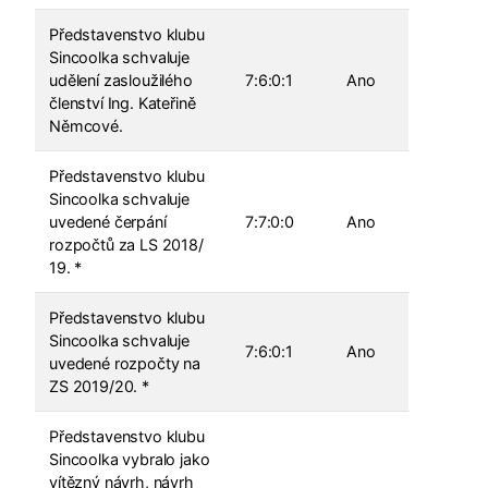
Představenstvo klubu
Sincoolka schvaluje
udělení zasloužilého
7:6:0:1
Ano
členství Ing. Kateřině
Němcové.
Představenstvo klubu
Sincoolka schvaluje
uvedené čerpání
7:7:0:0
Ano
rozpočtů za LS 2018/
19. *
Představenstvo klubu
Sincoolka schvaluje
7:6:0:1
Ano
uvedené rozpočty na
ZS 2019/20. *
Představenstvo klubu
Sincoolka vybralo jako
vítězný návrh, návrh