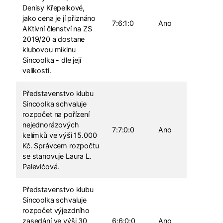
Denisy Křepelkové,
jako cena je jí přiznáno
7:6:1:0
Ano
AKtivní členství na ZS
2019/20 a dostane
klubovou mikinu
Sincoolka - dle její
velikosti.
Představenstvo klubu
Sincoolka schvaluje
rozpočet na pořízení
nejednorázových
7:7:0:0
Ano
kelímků ve výši 15.000
Kč. Správcem rozpočtu
se stanovuje Laura L.
Palevičová.
Představenstvo klubu
Sincoolka schvaluje
rozpočet výjezdního
zasedání ve výši 30
6:6:0:0
Ano