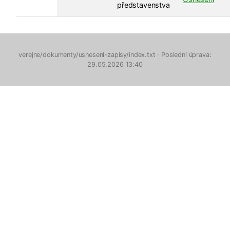
představenstva
verejne/dokumenty/usneseni-zapisy/index.txt
· Poslední úprava:
29.05.2026 13:40