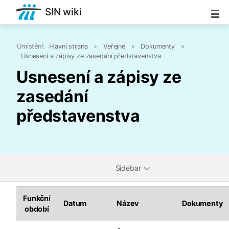
SIN wiki
Umístění:
Hlavní strana
»
Veřejné
»
Dokumenty
»
Usnesení a zápisy ze zasedání představenstva
Usnesení a zápisy ze
zasedání
představenstva
Sidebar
Funkční
Datum
Název
Dokumenty
období