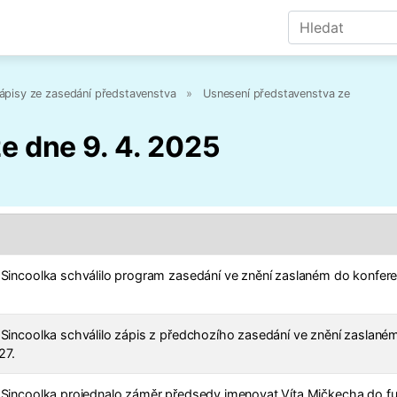
ápisy ze zasedání představenstva
»
Usnesení představenstva ze
e dne 9. 4. 2025
Sincoolka schválilo program zasedání ve znění zaslaném do konfere
Sincoolka schválilo zápis z předchozího zasedání ve znění zaslan
27.
Sincoolka projednalo záměr předsedy jmenovat Víta Mičkecha do fu