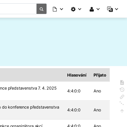
Hlasování
Přijato
nce představenstva 7. 4. 2025
4:4:0:0
Ano
ém do konference představenstva
4:4:0:0
Ano
nkce organizátora akcí.
4:4:0:0
Ano