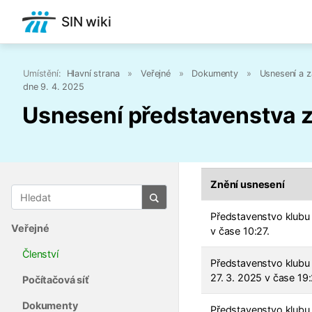
SIN wiki
Umístění:
Hlavní strana
»
Veřejné
»
Dokumenty
»
Usnesení a z
dne 9. 4. 2025
Usnesení představenstva z
Znění usnesení
Představenstvo klubu 
Veřejné
v čase 10:27.
Členství
Představenstvo klubu 
27. 3. 2025 v čase 19:
Počítačová síť
Dokumenty
Představenstvo klubu 