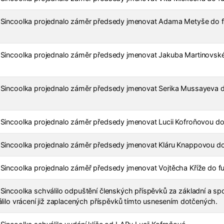
 Sincoolka projednalo záměr předsedy jmenovat Adama Metyše do fu
 Sincoolka projednalo záměr předsedy jmenovat Jakuba Martinovskéh
Sincoolka projednalo záměr předsedy jmenovat Serika Mussayeva do
Sincoolka projednalo záměr předsedy jmenovat Lucii Kofroňovou do 
Sincoolka projednalo záměr předsedy jmenovat Kláru Knappovou do 
 Sincoolka projednalo záměř předsedy jmenovat Vojtěcha Kříže do 
Sincoolka schválilo odpuštění členských příspěvků za základní a spo
álilo vrácení již zaplacených příspěvků tímto usnesením dotčených.