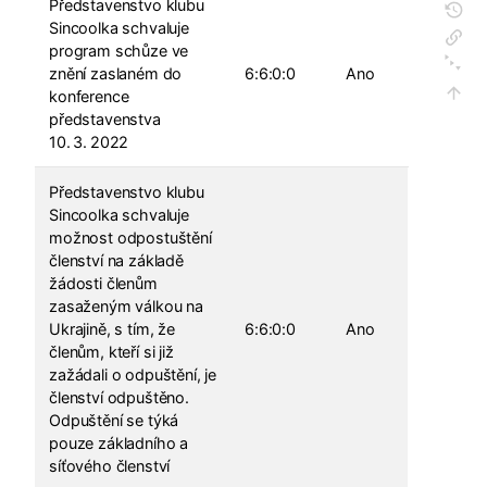
Představenstvo klubu
Sincoolka schvaluje
program schůze ve
znění zaslaném do
6:6:0:0
Ano
konference
představenstva
10. 3. 2022
Představenstvo klubu
Sincoolka schvaluje
možnost odpostuštění
členství na základě
žádosti členům
zasaženým válkou na
Ukrajině, s tím, že
6:6:0:0
Ano
členům, kteří si již
zažádali o odpuštění, je
členství odpuštěno.
Odpuštění se týká
pouze základního a
síťového členství