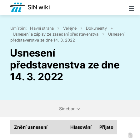
SIN wiki
Umístění:
Hlavní strana
»
Veřejné
»
Dokumenty
»
Usnesení a zápisy ze zasedání představenstva
»
Usnesení
představenstva ze dne 14. 3. 2022
Usnesení
představenstva ze dne
14. 3. 2022
Sidebar
Znění usnesení
Hlasování
Přijato