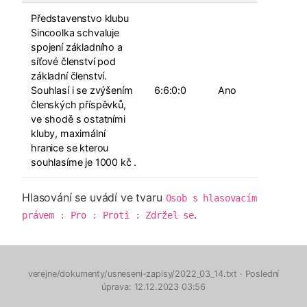
Představenstvo klubu
Sincoolka schvaluje
spojení základního a
síťové členství pod
základní členství.
Souhlasí i se zvýšením
6:6:0:0
Ano
členských příspěvků,
ve shodě s ostatními
kluby, maximální
hranice se kterou
souhlasíme je 1000 kč .
Hlasování se uvádí ve tvaru
Osob s hlasovacím 
.
právem : Pro : Proti : Zdržel se
verejne/dokumenty/usneseni-zapisy/2022_03_14.txt
· Poslední
úprava: 12.12.2023 03:56