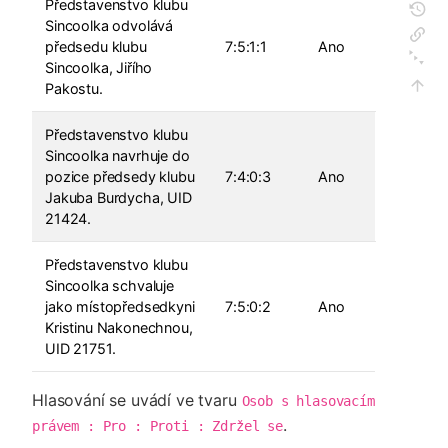
Představenstvo klubu
Sincoolka odvolává
předsedu klubu
7:5:1:1
Ano
Sincoolka, Jiřího
Pakostu.
Představenstvo klubu
Sincoolka navrhuje do
pozice předsedy klubu
7:4:0:3
Ano
Jakuba Burdycha, UID
21424.
Představenstvo klubu
Sincoolka schvaluje
jako místopředsedkyni
7:5:0:2
Ano
Kristinu Nakonechnou,
UID 21751.
Hlasování se uvádí ve tvaru
Osob s hlasovacím 
.
právem : Pro : Proti : Zdržel se