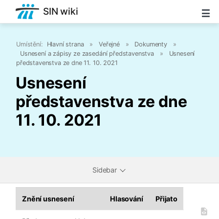
SIN wiki
Umístění:
Hlavní strana
»
Veřejné
»
Dokumenty
»
Usnesení a zápisy ze zasedání představenstva
»
Usnesení
představenstva ze dne 11. 10. 2021
Usnesení
představenstva ze dne
11. 10. 2021
Sidebar
Znění usnesení
Hlasování
Přijato