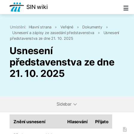
SIN wiki
Umístění:
Hlavní strana
»
Veřejné
»
Dokumenty
»
Usnesení a zápisy ze zasedání představenstva
»
Usnesení
představenstva ze dne 21. 10. 2025
Usnesení
představenstva ze dne
21. 10. 2025
Sidebar
Znění usnesení
Hlasování
Přijato