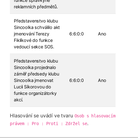
funkce správkyně
reklamních předmětů.
Představenstvo klubu
Sincoolka schválilo akt
jmenování Terezy
6:6:0:0
Ano
Fiklíkové do funkce
vedoucí sekce SOS.
Představenstvo klubu
Sincoolka projednalo
záměř předsedy klubu
Sincoolka jmenovat
6:6:0:0
Ano
Lucii Síkorovou do
funkce organizátorky
akcí.
Hlasování se uvádí ve tvaru
Osob s hlasovacím 
.
právem : Pro : Proti : Zdržel se