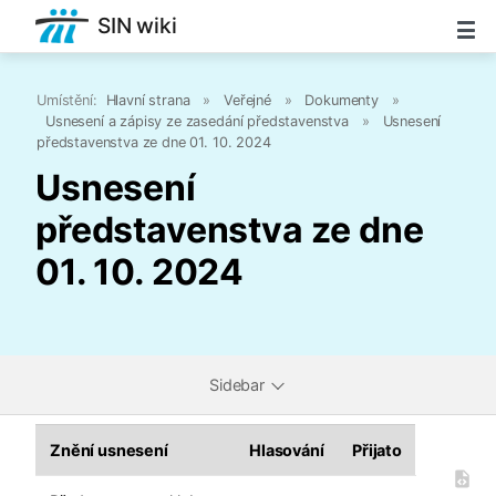
SIN wiki
Umístění:
Hlavní strana
»
Veřejné
»
Dokumenty
»
Usnesení a zápisy ze zasedání představenstva
»
Usnesení
představenstva ze dne 01. 10. 2024
Usnesení
představenstva ze dne
01. 10. 2024
Sidebar
Znění usnesení
Hlasování
Přijato