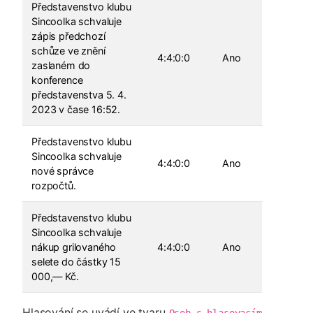
Představenstvo klubu
Sincoolka schvaluje
zápis předchozí
schůze ve znění
4:4:0:0
Ano
zaslaném do
konference
představenstva 5. 4.
2023 v čase 16:52.
Představenstvo klubu
Sincoolka schvaluje
4:4:0:0
Ano
nové správce
rozpočtů.
Představenstvo klubu
Sincoolka schvaluje
nákup grilovaného
4:4:0:0
Ano
selete do částky 15
000,— Kč.
Hlasování se uvádí ve tvaru
Osob s hlasovacím 