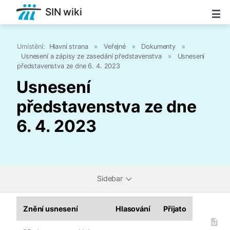
SIN wiki
Umístění:
Hlavní strana
»
Veřejné
»
Dokumenty
»
Usnesení a zápisy ze zasedání představenstva
»
Usnesení
představenstva ze dne 6. 4. 2023
Usnesení
představenstva ze dne
6. 4. 2023
Sidebar
Znění usnesení
Hlasování
Přijato