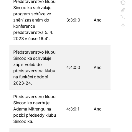
Představenstvo klubu
Sincoolka schvaluje
program schůze ve
znění zaslaném do
3:3:0:0
Ano
konference
představenstva 5. 4.
2023 v čase 16:41.
Představenstvo klubu
Sincoolka schvaluje
zápis voleb do
4:4:0:0
Ano
představenstva klubu
na funkční období
2023-24.
Představenstvo klubu
Sincoolka navrhuje
Adama Mitrengu na
4:3:0:1
Ano
pozici předsedy klubu
Sincoolka.