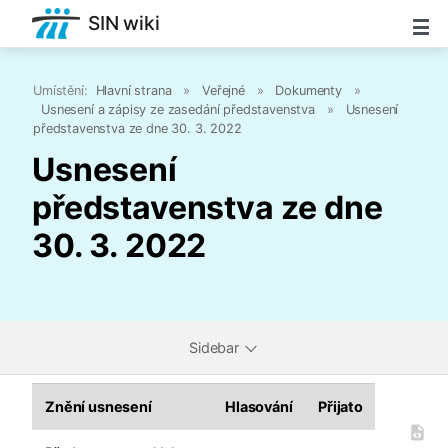
SIN wiki
Umístění:
Hlavní strana
»
Veřejné
»
Dokumenty
»
Usnesení a zápisy ze zasedání představenstva
»
Usnesení
představenstva ze dne 30. 3. 2022
Usnesení
představenstva ze dne
30. 3. 2022
Sidebar
Znění usnesení
Hlasování
Přijato